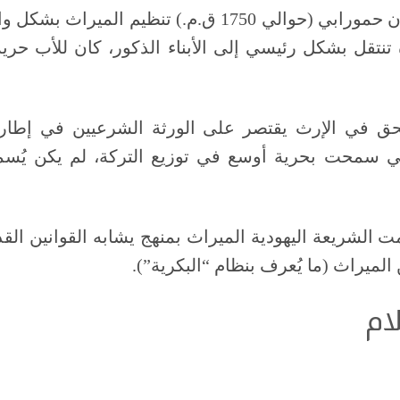
: تناول قانون حمورابي (حوالي 1750 ق.م.) تنظيم
تنتقل بشكل رئيسي إلى الأبناء الذكور، كان للأب حري
حق في الإرث يقتصر على الورثة الشرعيين في إطار
سمحت بحرية أوسع في توزيع التركة، لم يكن يُسمح ب
ت الشريعة اليهودية الميراث بمنهج يشابه القوانين القد
ميراث (ما يُعرف بنظام “البكرية”).
ام