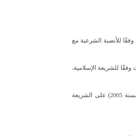
وفقًا للأنصبة الشرعية مع
نون رقم 77 لسنة 1943) أحكام التركات وفقًا للشريعة الإسلامية،
: يعتمد قانون الأحوال الشخصية الإماراتي (القانون الاتحادي رقم 28 لسنة 2005) على الشريعة