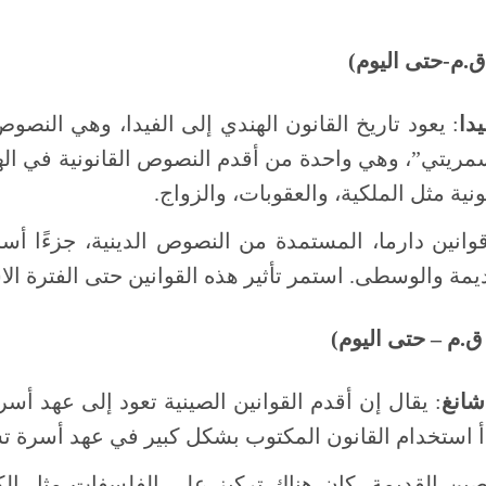
دا
: يعود تاريخ القانون الهندي إلى الفيدا، وهي النصوص
نية مثل الملكية، والعقوبات، والزواج.
وانين دارما، المستمدة من النصوص الدينية، جزءًا أساس
ديمة والوسطى. استمر تأثير هذه القوانين حتى الفترة الاس
شانغ
استخدام القانون المكتوب بشكل كبير في عهد أسرة تشو (1046-256 ق
صين القديمة، كان هناك تركيز على الفلسفات مثل ال