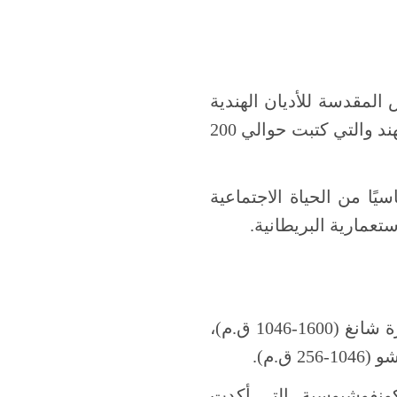
 المقدسة للأديان الهندية
القديمة. تشمل “مانو سمريتي”، وهي واحدة من أقدم النصوص القانونية في الهند والتي كتبت حوالي 200
يًا من الحياة الاجتماعية
تعمارية البريطانية.
: يقال إن أقدم القوانين الصينية تعود إلى عهد أسرة شانغ (1600-1046 ق.م)،
.م).
كونفوشيوسية، التي أكدت