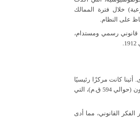
ية) خلال فترة الممالك
22 م)، تم تطوير نظام قانوني رسمي ومستدام،
.
أثينا كانت مركزًا رئيسيًا
لتطور القانون الديمقراطي، حيث وضعت قوانين دراكو (حوالي 620 ق.م) وسولون (حوالي 594 ق.م)، التي
الفكر القانوني، مما أدى